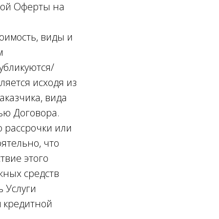
ной Оферты на
тоимость, виды и
м
убликуются/
ляется исходя из
аказчика, вида
ью Договора.
ю рассрочки или
оятельно, что
твие этого
жных средств
ь Услуги
м кредитной