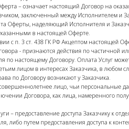
 Оферта – означает настоящий Договор на оказа
чиком, заключенный между Исполнителем и За
пта Оферты, наделяющий Исполнителя и Заказ
указанными в настоящей Оферте.
ствии с п. 3 ст. 438 ГК РФ Акцептом настоящей О
овора - признаются действия по частичной ил
ля по настоящему Договору. Оплата Услуг може
етьим лицом в интересах Заказчика, в любом с
рава по Договору возникают у Заказчика.
 – совершеннолетнее лицо, чьи персональные 
лючении Договора, как лица, намеренного полу
Услуги – предоставление доступа Заказчику к от
ля, либо путем предоставления доступа к конте