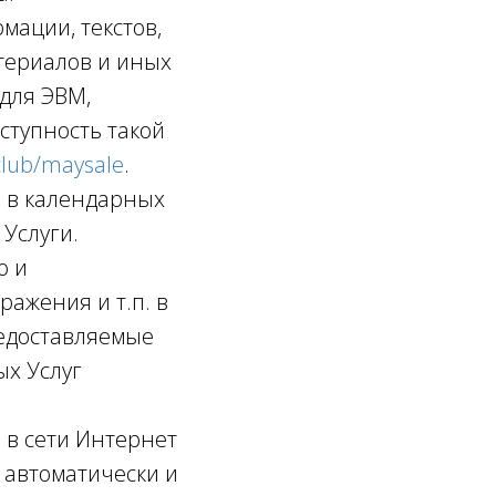
мации, текстов,
атериалов и иных
 для ЭВМ,
тупность такой
.club/maysale
.
и в календарных
 Услуги.
о и
ажения и т.п. в
едоставляемые
ых Услуг
 в сети Интернет
 автоматически и