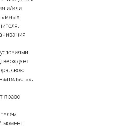
ия и/или
кламных
нителя,
качивания
 условиями
дтверждает
ора, свою
язательства,
т право
ителем.
й момент.