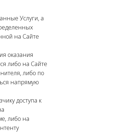
анные Услуги, а
определенных
нной на Сайте
вия оказания
ся либо на Сайте
нителя, либо по
ться напрямую
зчику доступа к
на
е, либо на
онтенту