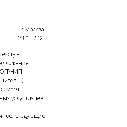
г.Москва
23.05.2025
ексту –
редложение
(ОГРНИП -
лнитель»)
ающиеся
ых услуг (далее
т иное, следующие