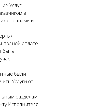
ние Услуг,
казчиком в
чика правами и
ферты/
и полной оплате
т быть
лучае
данные были
чить Услуги от
дельным разделам
нту Исполнителя,