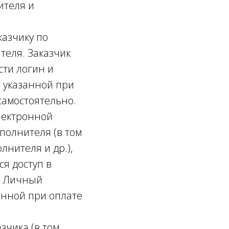
ителя и
казчику по
теля. Заказчик
сти логин и
, указанной при
самостоятельно.
электронной
полнителя (в том
лнителя и др.),
ся доступ в
в Личный
анной при оплате
чика (в том