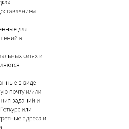
дках
доставлением
ченные для
ошений в
иальных сетях и
вляются
данные в виде
ую почту и/или
ения заданий и
Геткурс или
кретные адреса и
а.